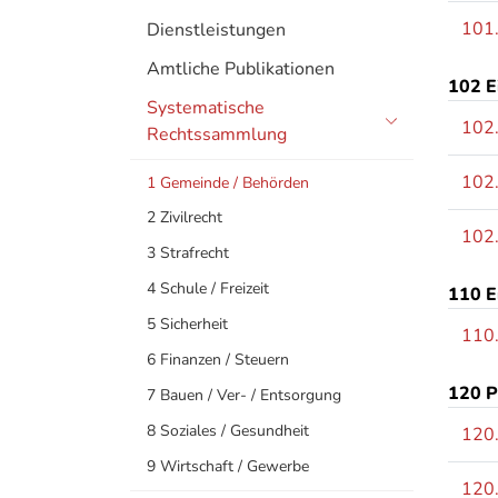
101
Dienstleistungen
Amtliche Publikationen
102 E
Systematische
102
Rechtssammlung
102
1 Gemeinde / Behörden
(
2 Zivilrecht
a
102
3 Strafrecht
u
s
4 Schule / Freizeit
110 E
g
5 Sicherheit
e
110
w
6 Finanzen / Steuern
ä
120 P
7 Bauen / Ver- / Entsorgung
h
l
8 Soziales / Gesundheit
120
t
9 Wirtschaft / Gewerbe
)
120