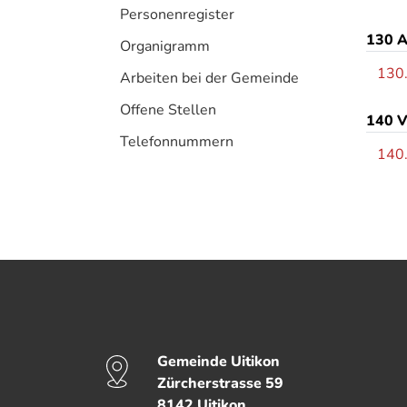
Personenregister
130 A
Organigramm
130
Arbeiten bei der Gemeinde
Offene Stellen
140 V
Telefonnummern
140
Fussbereich
Gemeinde Uitikon
Kontakt
Zürcherstrasse
59
8142
Uitikon