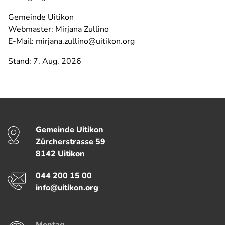
Gemeinde Uitikon
Webmaster: Mirjana Zullino
E-Mail: mirjana.zullino@uitikon.org
Stand: 7. Aug. 2026
Fussbereich
Gemeinde Uitikon
Kontakt
Zürcherstrasse
59
8142
Uitikon
Telefon
044 200 15 00
E-Mail
info@uitikon.org
Montag