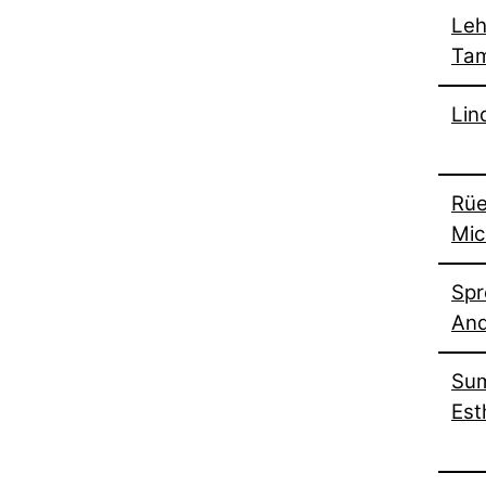
Le
Ta
Lin
Rü
Mic
Spr
An
Su
Est