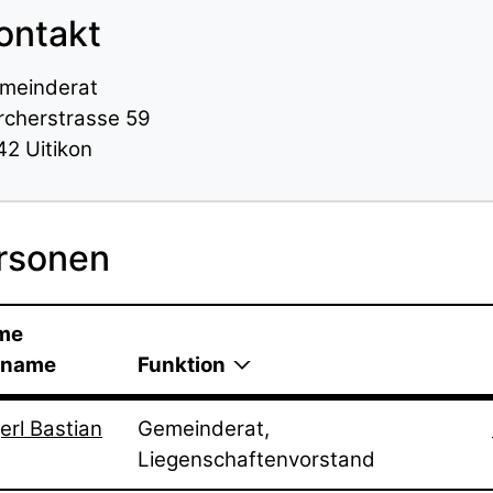
ontakt
meinderat
rcherstrasse 59
42 Uitikon
rsonen
me
rname
Funktion
erl Bastian
Gemeinderat,
Liegenschaftenvorstand