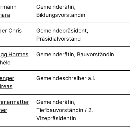
hrmann
Gemeinderätin,
mara
Bildungsvorständin
der Chris
Gemeindepräsident,
Präsidialvorstand
egg Hormes
Gemeinderätin, Bauvorständin
hèle
enger
Gemeindeschreiber a.i.
dreas
mmermatter
Gemeinderätin,
her
Tiefbauvorständin / 2.
Vizepräsidentin